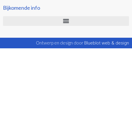
Bijkomende info
Ontwerp en design door
Blueblot web & design