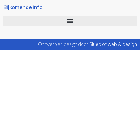
Bijkomende info
Ontwerp en design door
Blueblot web & design