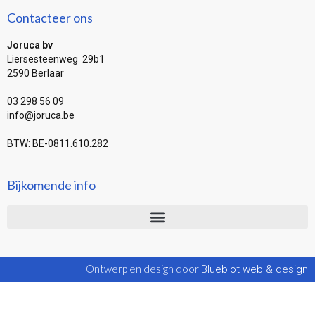
Contacteer ons
Joruca bv
Liersesteenweg 29b1
2590 Berlaar
03 298 56 09
info@joruca.be
BTW: BE-0811.610.282
Bijkomende info
Ontwerp en design door
Blueblot web & design