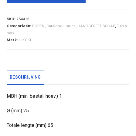
SKU:
754415
Categorieën:
BOREN
,
Cataloog Joruca
,
HANDGEREEDSCHAP
,
Tuin &
park
Merk:
HIKOKI
BESCHRIJVING
MBH (min. bestel. hoev.) 1
Ø (mm) 25
Totale lengte (mm) 65