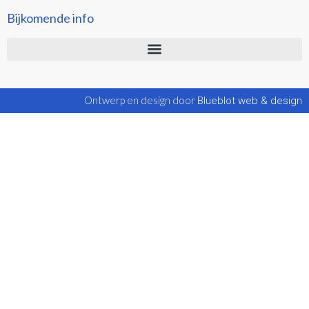
Bijkomende info
Ontwerp en design door
Blueblot web & design