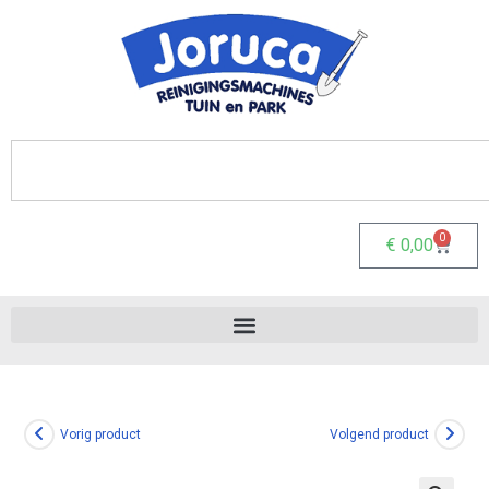
0
€
0,00
Vorig product
Volgend product