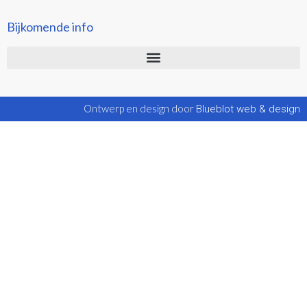
Bijkomende info
Ontwerp en design door
Blueblot web & design