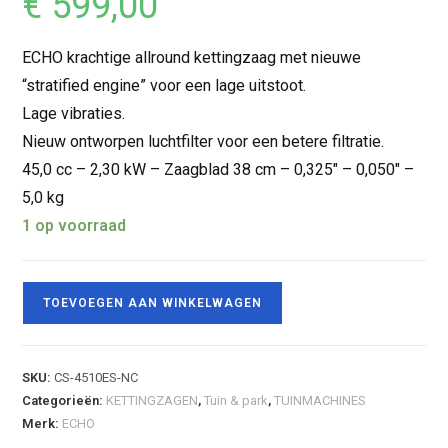
€
599,00
ECHO krachtige allround kettingzaag met nieuwe
“stratified engine” voor een lage uitstoot.
Lage vibraties.
Nieuw ontworpen luchtfilter voor een betere filtratie.
45,0 cc – 2,30 kW – Zaagblad 38 cm – 0,325″ – 0,050″ –
5,0 kg
1 op voorraad
TOEVOEGEN AAN WINKELWAGEN
SKU:
CS-4510ES-NC
Categorieën:
KETTINGZAGEN
,
Tuin & park
,
TUINMACHINES
Merk:
ECHO