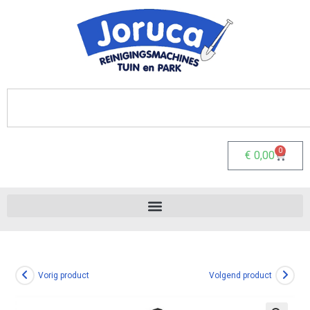
0
€
0,00
Vorig product
Volgend product