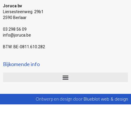
Joruca bv
Liersesteenweg 29b1
2590 Berlaar
03 298 56 09
info@joruca.be
BTW: BE-0811.610.282
Bijkomende info
Ontwerp en design door
Blueblot web & design