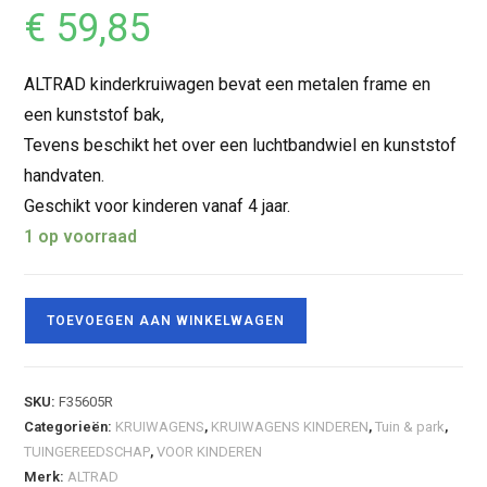
€
59,85
ALTRAD kinderkruiwagen bevat een metalen frame en
een kunststof bak,
Tevens beschikt het over een luchtbandwiel en kunststof
handvaten.
Geschikt voor kinderen vanaf 4 jaar.
1 op voorraad
TOEVOEGEN AAN WINKELWAGEN
SKU:
F35605R
Categorieën:
KRUIWAGENS
,
KRUIWAGENS KINDEREN
,
Tuin & park
,
TUINGEREEDSCHAP
,
VOOR KINDEREN
Merk:
ALTRAD