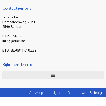
Contacteer ons
Joruca bv
Liersesteenweg 29b1
2590 Berlaar
03 298 56 09
info@joruca.be
BTW: BE-0811.610.282
Bijkomende info
Ontwerp en design door
Blueblot web & design