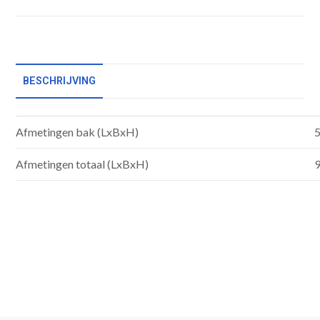
BESCHRIJVING
Afmetingen bak (LxBxH)
5
Afmetingen totaal (LxBxH)
9