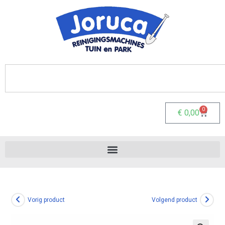
0
€
0,00
Vorig product
Volgend product