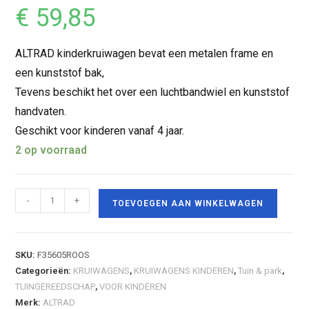
€
59,85
ALTRAD kinderkruiwagen bevat een metalen frame en
een kunststof bak,
Tevens beschikt het over een luchtbandwiel en kunststof
handvaten.
Geschikt voor kinderen vanaf 4 jaar.
2 op voorraad
-
+
TOEVOEGEN AAN WINKELWAGEN
SKU:
F35605ROOS
Categorieën:
KRUIWAGENS
,
KRUIWAGENS KINDEREN
,
Tuin & park
,
TUINGEREEDSCHAP
,
VOOR KINDEREN
Merk:
ALTRAD