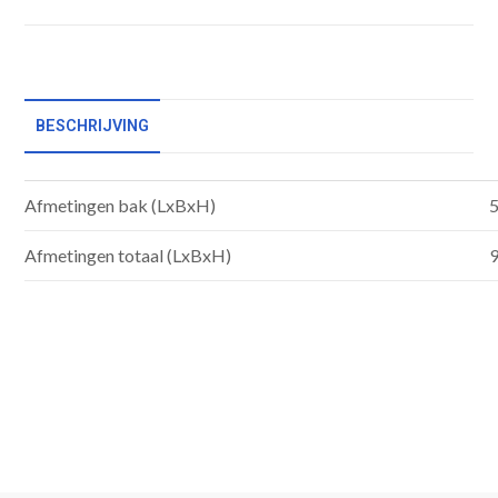
BESCHRIJVING
Afmetingen bak (LxBxH)
5
Afmetingen totaal (LxBxH)
9