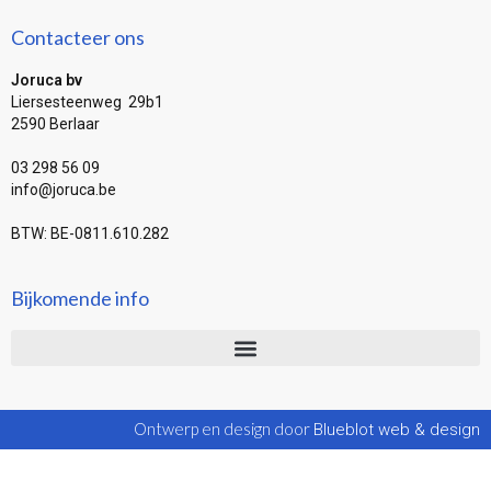
Contacteer ons
Joruca bv
Liersesteenweg 29b1
2590 Berlaar
03 298 56 09
info@joruca.be
BTW: BE-0811.610.282
Bijkomende info
Ontwerp en design door
Blueblot web & design