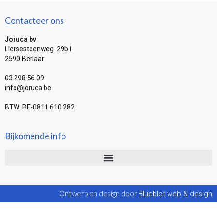
Contacteer ons
Joruca bv
Liersesteenweg 29b1
2590 Berlaar
03 298 56 09
info@joruca.be
BTW: BE-0811.610.282
Bijkomende info
Ontwerp en design door
Blueblot web & design