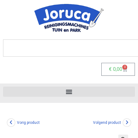
0
€
0,00
Vorig product
Volgend product