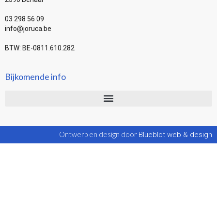
03 298 56 09
info@joruca.be
BTW: BE-0811.610.282
Bijkomende info
Ontwerp en design door
Blueblot web & design