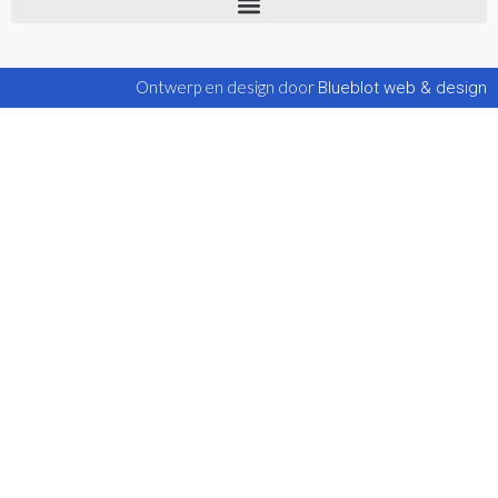
Ontwerp en design door
Blueblot web & design