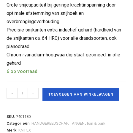
Grote snijcapaciteit bij geringe krachtinspanning door
optimale afstemming van snijhoek en
overbrengingsverhouding
Precisie snijkanten extra inductief gehard (hardheid van
de snijkanten ca. 64 HRC) voor alle draadsoorten, ook
pianodraad
Chroom-vanadium-hoogwaardig staal, gesmeed, in olie
gehard
6 op voorraad
-
+
TOEVOEGEN AAN WINKELWAGEN
SKU:
7401180
Categorieën:
HANDGEREEDSCHAP
,
TANGEN
,
Tuin & park
Merk:
KNIPEX