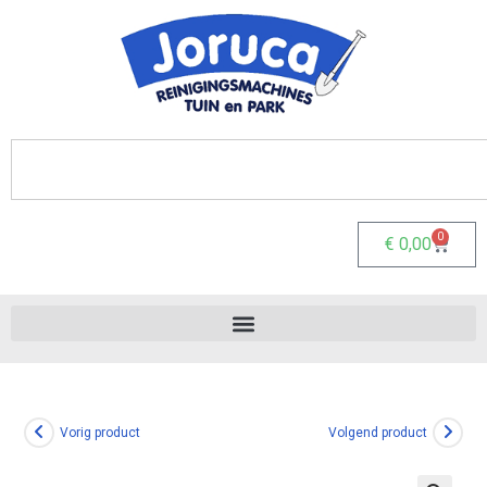
0
€
0,00
Vorig product
Volgend product