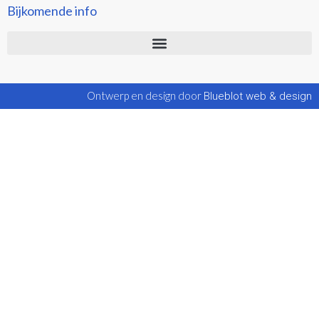
Bijkomende info
Ontwerp en design door
Blueblot web & design