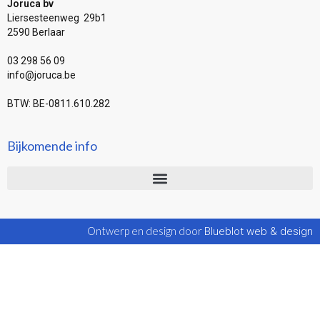
Joruca bv
Liersesteenweg 29b1
2590 Berlaar
03 298 56 09
info@joruca.be
BTW: BE-0811.610.282
Bijkomende info
Ontwerp en design door
Blueblot web & design