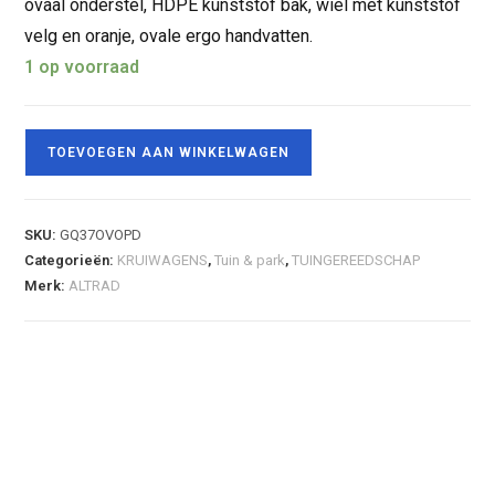
ovaal onderstel, HDPE kunststof bak, wiel met kunststof
velg en oranje, ovale ergo handvatten.
1 op voorraad
TOEVOEGEN AAN WINKELWAGEN
SKU:
GQ37OVOPD
Categorieën:
KRUIWAGENS
,
Tuin & park
,
TUINGEREEDSCHAP
Merk:
ALTRAD