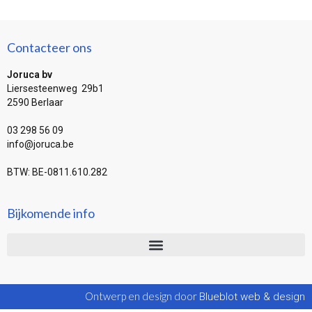
Contacteer ons
Joruca bv
Liersesteenweg 29b1
2590 Berlaar
03 298 56 09
info@joruca.be
BTW: BE-0811.610.282
Bijkomende info
Ontwerp en design door
Blueblot web & design