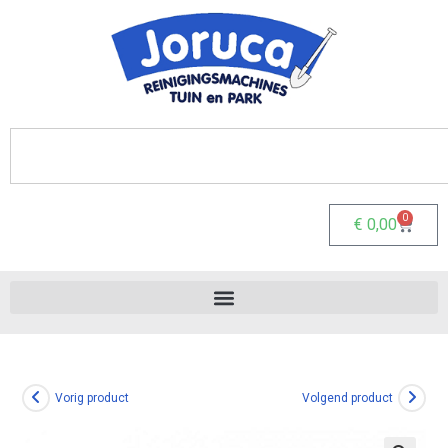
0
€
0,00
Vorig product
Volgend product