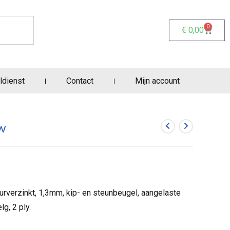
0
€
0,00
ldienst
Contact
Mijn account
w
rverzinkt, 1,3mm, kip- en steunbeugel, aangelaste
lg, 2 ply.