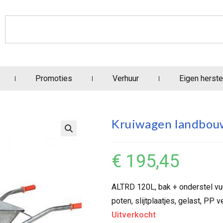
Promoties
Verhuur
Eigen herste
Kruiwagen landbou
€
195,45
ALTRD 120L, bak + onderstel vuu
poten, slijtplaatjes, gelast, PP ve
Uitverkocht