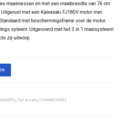
twee maaimessen en met een maaibreedte van 76 cm
. Uitgerust met een Kawasaki FJ180V motor met
 Standaard met beschermingsframe voor de motor.
ings syteem. Uitgevoerd met het 3 in 1 maaisysteem:
te zij-uitworp
EN
MAAIERS
,
Tuin & park
,
TUINMACHINES