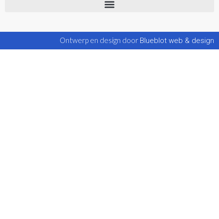
Ontwerp en design door
Blueblot web & design