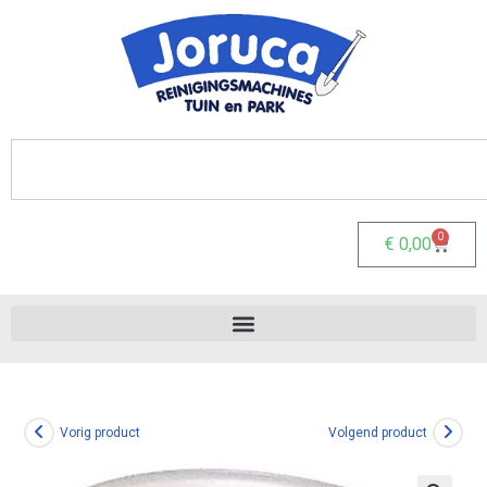
0
€
0,00
Vorig product
Volgend product