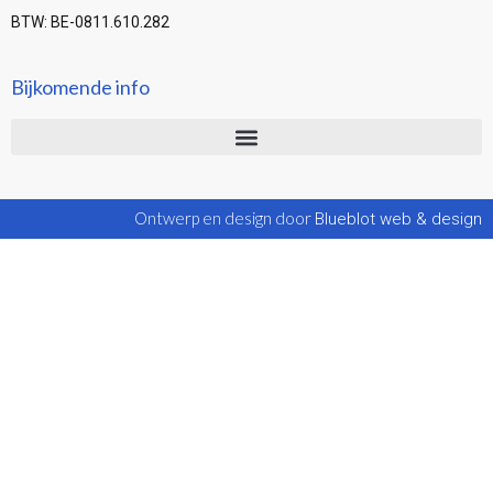
BTW: BE-0811.610.282
Bijkomende info
Ontwerp en design door
Blueblot web & design