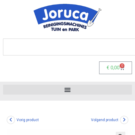
0
€
0,00
Vorig product
Volgend product