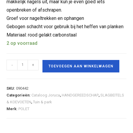
makkelijk nagels uit, maar kun je even goed iets
openbreken of afschrapen.
Groef voor nageltrekken en ophangen
Gebogen schacht voor gebruik bij het heffen van planken
Materiaal: rood gelakt carbonstaal
2 op voorraad
-
+
TOEVOEGEN AAN WINKELWAGEN
SKU:
090442
Categorieën:
Cataloog Joruca
,
HANDGEREEDSCHAP
,
SLAGBEITELS
& KOEVOETEN
,
Tuin & park
Merk:
POLET