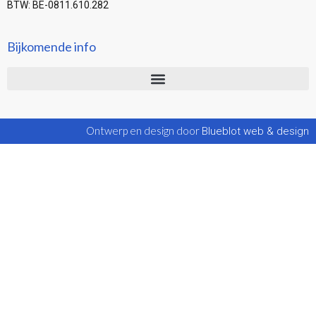
BTW: BE-0811.610.282
Bijkomende info
Ontwerp en design door
Blueblot web & design