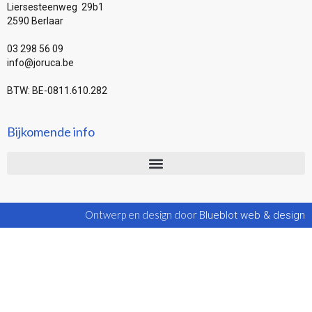
Liersesteenweg 29b1
2590 Berlaar
03 298 56 09
info@joruca.be
BTW: BE-0811.610.282
Bijkomende info
Ontwerp en design door
Blueblot web & design