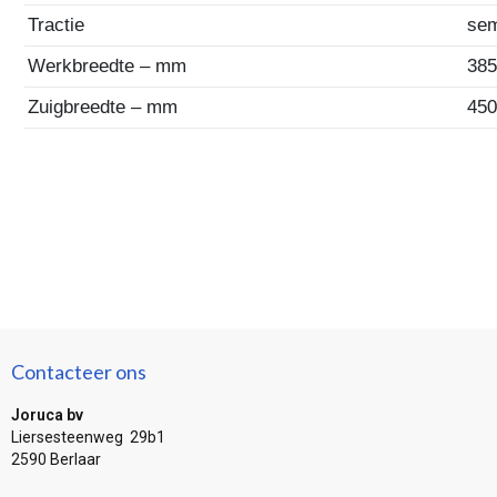
Tractie
sem
Werkbreedte – mm
38
Zuigbreedte – mm
45
Contacteer ons
Joruca bv
Liersesteenweg 29b1
2590 Berlaar