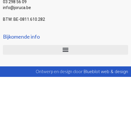
03 298 56 09
info@joruca.be
BTW: BE-0811.610.282
Bijkomende info
Ontwerp en design door
Blueblot web & design