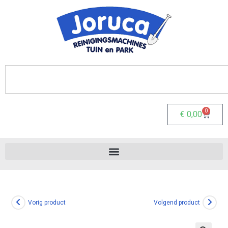
0
€
0,00
Vorig product
Volgend product