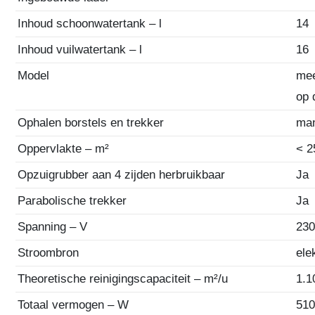
Inhoud schoonwatertank – l
14
Inhoud vuilwatertank – l
16
Model
mee
op 
Ophalen borstels en trekker
ma
Oppervlakte – m²
< 2
Opzuigrubber aan 4 zijden herbruikbaar
Ja
Parabolische trekker
Ja
Spanning – V
23
Stroombron
ele
Theoretische reinigingscapaciteit – m²/u
1.1
Totaal vermogen – W
51