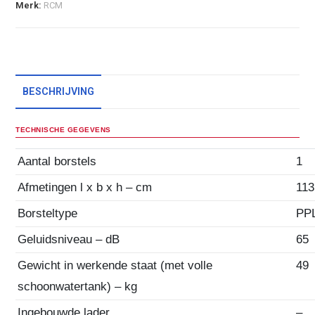
Merk:
RCM
BESCHRIJVING
TECHNISCHE GEGEVENS
Aantal borstels
1
Afmetingen l x b x h – cm
113
Borsteltype
PP
Geluidsniveau – dB
65
Gewicht in werkende staat (met volle
49
schoonwatertank) – kg
Ingebouwde lader
–