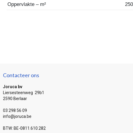
Oppervlakte – m²
250
Contacteer ons
Joruca bv
Liersesteenweg 29b1
2590 Berlaar
03 298 56 09
info@joruca.be
BTW: BE-0811.610.282