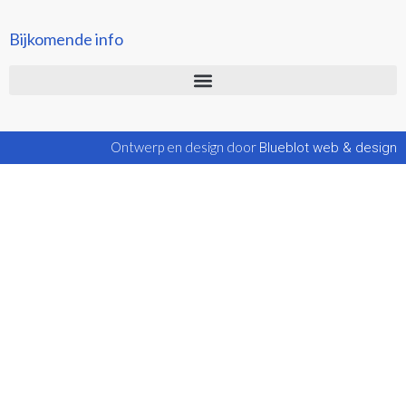
Bijkomende info
Ontwerp en design door
Blueblot web & design