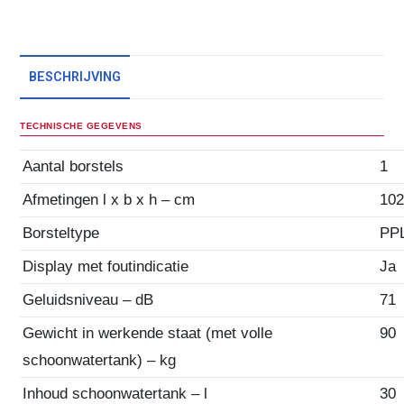
BESCHRIJVING
TECHNISCHE GEGEVENS
Aantal borstels
1
Afmetingen l x b x h – cm
102
Borsteltype
PP
Display met foutindicatie
Ja
Geluidsniveau – dB
71
Gewicht in werkende staat (met volle
90
schoonwatertank) – kg
Inhoud schoonwatertank – l
30