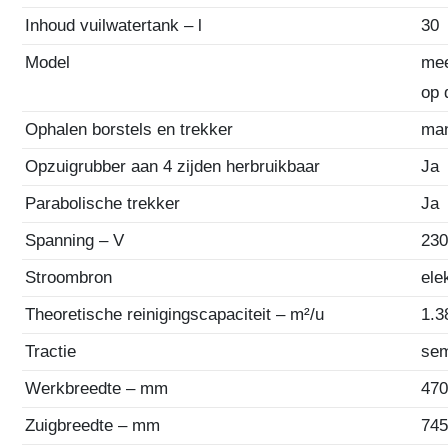
Inhoud vuilwatertank – l
30
Model
mee
op 
Ophalen borstels en trekker
ma
Opzuigrubber aan 4 zijden herbruikbaar
Ja
Parabolische trekker
Ja
Spanning – V
23
Stroombron
ele
Theoretische reinigingscapaciteit – m²/u
1.3
Tractie
sem
Werkbreedte – mm
47
Zuigbreedte – mm
74