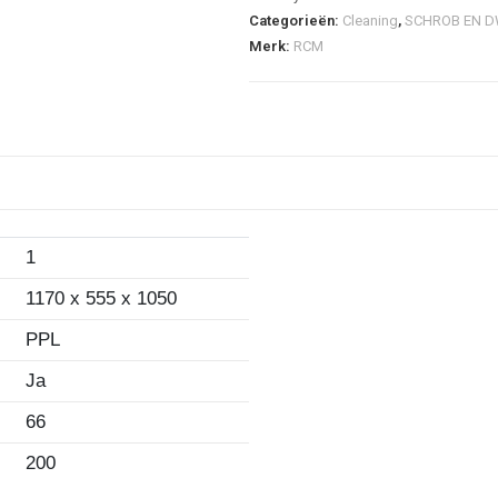
Categorieën:
Cleaning
,
SCHROB EN D
Merk:
RCM
1
1170 x 555 x 1050
PPL
Ja
66
200