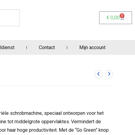
0
€
0,00
ldienst
Contact
Mijn account
riële schrobmachine, speciaal ontworpen voor het
leine tot middelgrote oppervlaktes. Vermindert de
or haar hoge productiviteit. Met de “Go Green” knop