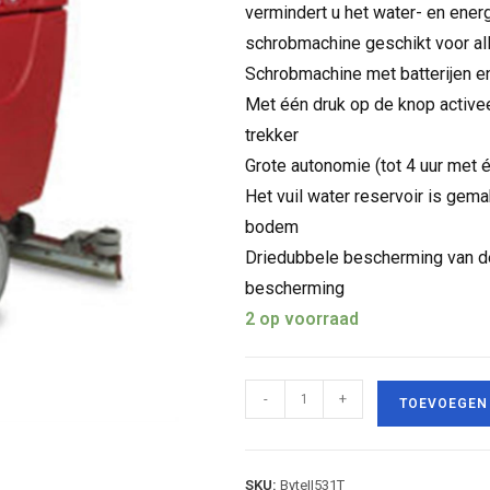
vermindert u het water- en energ
schrobmachine geschikt voor all
Schrobmachine met batterijen en
Met één druk op de knop activeer
trekker
Grote autonomie (tot 4 uur met 
Het vuil water reservoir is gema
bodem
Driedubbele bescherming van de 
bescherming
2 op voorraad
-
+
TOEVOEGEN
SKU:
ByteII531T