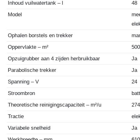
Inhoud vuilwatertank – l
48
Model
mee
ele
Ophalen borstels en trekker
ma
Oppervlakte – m²
500
Opzuigrubber aan 4 zijden herbruikbaar
Ja
Parabolische trekker
Ja
Spanning – V
24
Stroombron
bat
Theoretische reinigingscapaciteit – m²/u
27
Tractie
ele
Variabele snelheid
Ja
Werkbreedte – mm
61