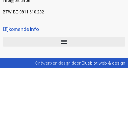
info@joruca.be
BTW: BE-0811.610.282
Bijkomende info
Ontwerp en design door
Blueblot web & design