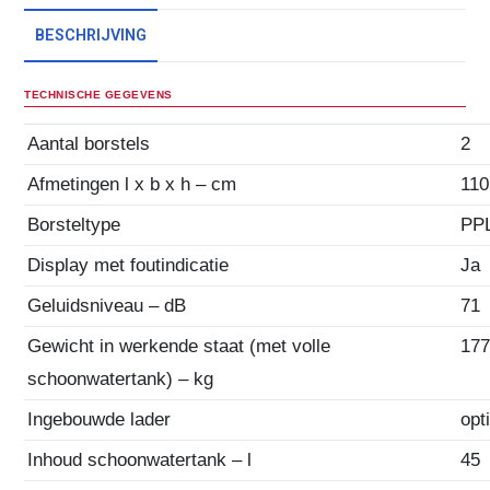
BESCHRIJVING
TECHNISCHE GEGEVENS
Aantal borstels
2
Afmetingen l x b x h – cm
11
Borsteltype
PP
Display met foutindicatie
Ja
Geluidsniveau – dB
71
Gewicht in werkende staat (met volle
17
schoonwatertank) – kg
Ingebouwde lader
opt
Inhoud schoonwatertank – l
45