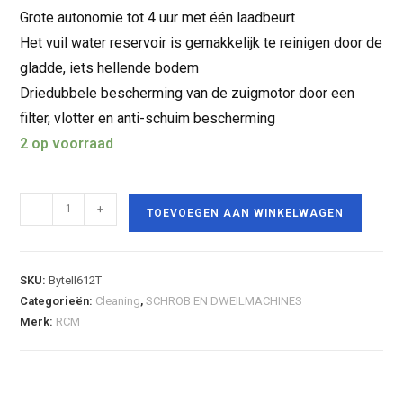
Grote autonomie tot 4 uur met één laadbeurt
Het vuil water reservoir is gemakkelijk te reinigen door de
gladde, iets hellende bodem
Driedubbele bescherming van de zuigmotor door een
filter, vlotter en anti-schuim bescherming
2 op voorraad
-
+
TOEVOEGEN AAN WINKELWAGEN
SKU:
ByteII612T
Categorieën:
Cleaning
,
SCHROB EN DWEILMACHINES
Merk:
RCM