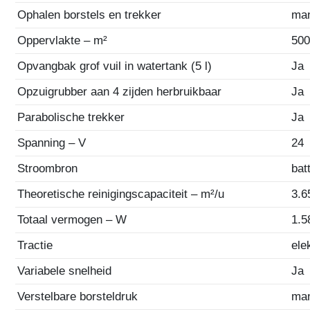
Ophalen borstels en trekker
ma
Oppervlakte – m²
500
Opvangbak grof vuil in watertank (5 l)
Ja
Opzuigrubber aan 4 zijden herbruikbaar
Ja
Parabolische trekker
Ja
Spanning – V
24
Stroombron
bat
Theoretische reinigingscapaciteit – m²/u
3.6
Totaal vermogen – W
1.5
Tractie
ele
Variabele snelheid
Ja
Verstelbare borsteldruk
ma