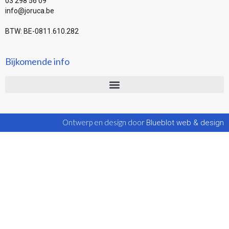
03 298 56 09
info@joruca.be
BTW: BE-0811.610.282
Bijkomende info
Ontwerp en design door
Blueblot web & design