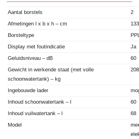
Aantal borstels
2
Afmetingen l x b x h – cm
133
Borsteltype
PP
Display met foutindicatie
Ja
Geluidsniveau – dB
60
Gewicht in werkende staat (met volle
20
schoonwatertank) – kg
Ingebouwde lader
mog
Inhoud schoonwatertank – l
60
Inhoud vuilwatertank – l
68
Model
mee
ele