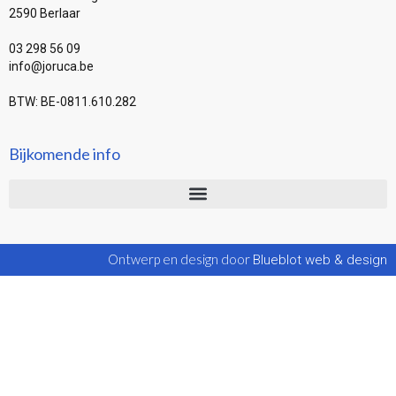
2590 Berlaar
03 298 56 09
info@joruca.be
BTW: BE-0811.610.282
Bijkomende info
Ontwerp en design door
Blueblot web & design