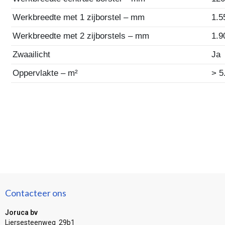
Werkbreedte met 1 zijborstel – mm
1.5
Werkbreedte met 2 zijborstels – mm
1.9
Zwaailicht
Ja
Oppervlakte – m²
> 5
Contacteer ons
Joruca bv
Liersesteenweg 29b1