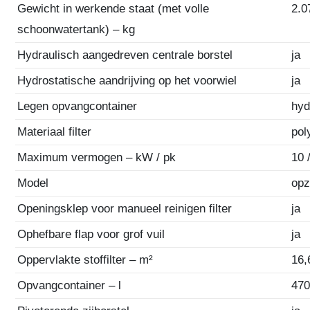
Gewicht in werkende staat (met volle
2.0
schoonwatertank) – kg
Hydraulisch aangedreven centrale borstel
ja
Hydrostatische aandrijving op het voorwiel
ja
Legen opvangcontainer
hyd
Materiaal filter
pol
Maximum vermogen – kW / pk
10 
Model
opz
Openingsklep voor manueel reinigen filter
ja
Ophefbare flap voor grof vuil
ja
Oppervlakte stoffilter – m²
16,
Opvangcontainer – l
47