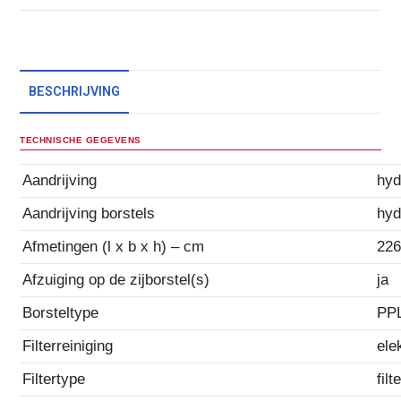
BESCHRIJVING
TECHNISCHE GEGEVENS
Aandrijving
hyd
Aandrijving borstels
hyd
Afmetingen (l x b x h) – cm
226
Afzuiging op de zijborstel(s)
ja
Borsteltype
PP
Filterreiniging
ele
Filtertype
fil