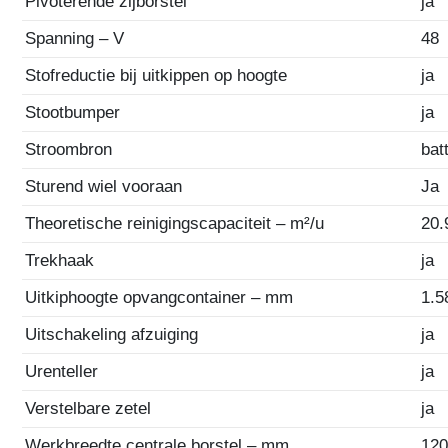
Pivoterende zijborstel
ja
Spanning – V
48
Stofreductie bij uitkippen op hoogte
ja
Stootbumper
ja
Stroombron
bat
Sturend wiel vooraan
Ja
Theoretische reinigingscapaciteit – m²/u
20.
Trekhaak
ja
Uitkiphoogte opvangcontainer – mm
1.5
Uitschakeling afzuiging
ja
Urenteller
ja
Verstelbare zetel
ja
Werkbreedte centrale borstel – mm
12