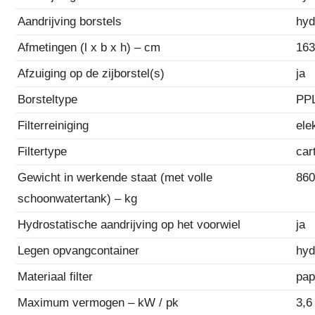
Aandrijving borstels
hyd
Afmetingen (l x b x h) – cm
163
Afzuiging op de zijborstel(s)
ja
Borsteltype
PP
Filterreiniging
ele
Filtertype
car
Gewicht in werkende staat (met volle
86
schoonwatertank) – kg
Hydrostatische aandrijving op het voorwiel
ja
Legen opvangcontainer
hyd
Materiaal filter
pap
Maximum vermogen – kW / pk
3,6