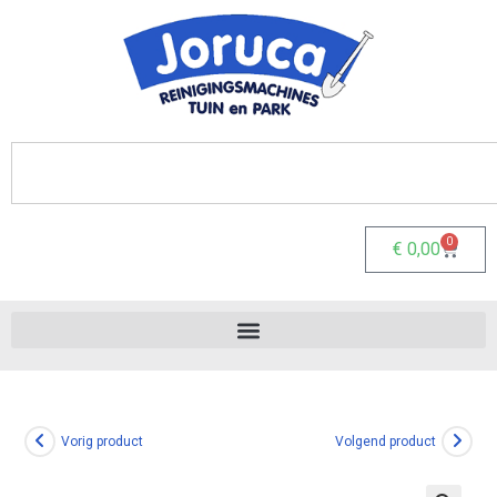
0
€
0,00
Vorig product
Volgend product