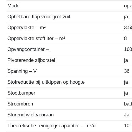
Model
opz
Ophefbare flap voor grof vuil
ja
Oppervlakte – m²
3.5
Oppervlakte stoffilter – m²
8
Opvangcontainer – l
16
Pivoterende zijborstel
ja
Spanning – V
36
Stofreductie bij uitkippen op hoogte
ja
Stootbumper
ja
Stroombron
bat
Sturend wiel vooraan
Ja
Theoretische reinigingscapaciteit – m²/u
10.