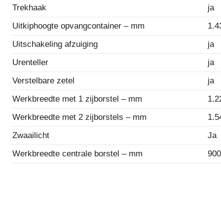
Trekhaak
ja
Uitkiphoogte opvangcontainer – mm
1.4
Uitschakeling afzuiging
ja
Urenteller
ja
Verstelbare zetel
ja
Werkbreedte met 1 zijborstel – mm
1.2
Werkbreedte met 2 zijborstels – mm
1.5
Zwaailicht
Ja
Werkbreedte centrale borstel – mm
90