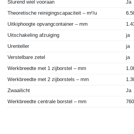
Sturend wiel vooraan
Ja
Theoretische reinigingscapaciteit – m²/u
6.5
Uitkiphoogte opvangcontainer – mm
1.4
Uitschakeling afzuiging
ja
Urenteller
ja
Verstelbare zetel
ja
Werkbreedte met 1 zijborstel – mm
1.0
Werkbreedte met 2 zijborstels – mm
1.3
Zwaailicht
Ja
Werkbreedte centrale borstel – mm
76