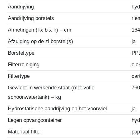
Aandrijving
hyd
Aandrijving borstels
rie
Afmetingen (l x b x h) – cm
164
Afzuiging op de zijborstel(s)
ja
Borsteltype
PP
Filterreiniging
ele
Filtertype
car
Gewicht in werkende staat (met volle
76
schoonwatertank) – kg
Hydrostatische aandrijving op het voorwiel
ja
Legen opvangcontainer
hyd
Materiaal filter
pap