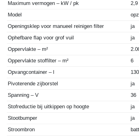
Maximum vermogen – kW / pk
2,9
Model
opz
Openingsklep voor manueel reinigen filter
ja
Ophefbare flap voor grof vuil
ja
Oppervlakte – m²
2.0
Oppervlakte stoffilter – m²
6
Opvangcontainer – l
13
Pivoterende zijborstel
ja
Spanning – V
36
Stofreductie bij uitkippen op hoogte
ja
Stootbumper
ja
Stroombron
bat