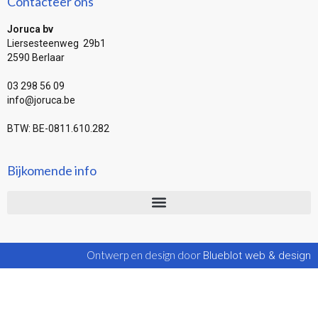
Contacteer ons
Joruca bv
Liersesteenweg 29b1
2590 Berlaar
03 298 56 09
info@joruca.be
BTW: BE-0811.610.282
Bijkomende info
Ontwerp en design door
Blueblot web & design