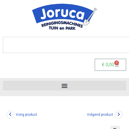
0
€
0,00
Vorig product
Volgend product