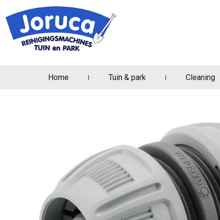
Home
Tuin & park
Cleaning