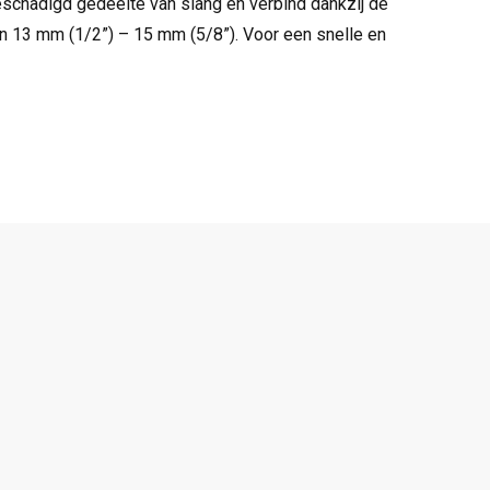
schadigd gedeelte van slang en verbind dankzij de
n 13 mm (1/2”) – 15 mm (5/8”). Voor een snelle en