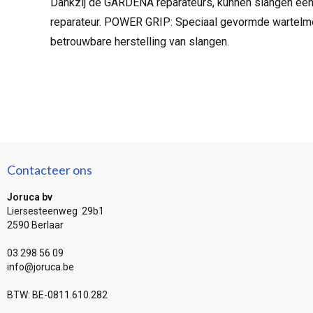
Dankzij de GARDENA reparateurs, kunnen slangen eenv
reparateur. POWER GRIP: Speciaal gevormde wartelmoe
betrouwbare herstelling van slangen.
Contacteer ons
Joruca bv
Liersesteenweg 29b1
2590 Berlaar
03 298 56 09
info@joruca.be
BTW: BE-0811.610.282