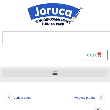
0
€
0,00
Vorig product
Volgend product