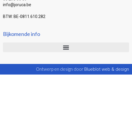
info@joruca.be
BTW: BE-0811.610.282
Bijkomende info
Ontwerp en design door
Blueblot web & design