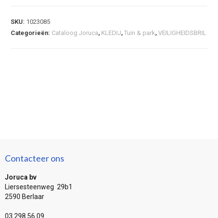
SKU:
1023085
Categorieën:
Cataloog Joruca
,
KLEDIJ
,
Tuin & park
,
VEILIGHEIDSBRIL
Contacteer ons
Joruca bv
Liersesteenweg 29b1
2590 Berlaar
03 298 56 09