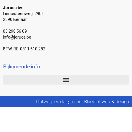
Joruca bv
Liersesteenweg 29b1
2590 Berlaar
03 298 56 09
info@joruca.be
BTW: BE-0811.610.282
Bijkomende info
Ontwerp en design door
Blueblot web & design