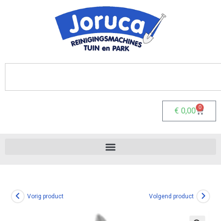
0
€
0,00
Vorig product
Volgend product