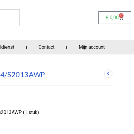
0
€
0,00
ldienst
Contact
Mijn account
S84/S2013AWP
S2013AWP (1 stuk)