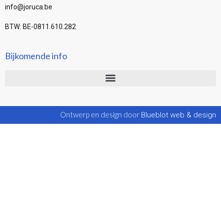
info@joruca.be
BTW: BE-0811.610.282
Bijkomende info
Ontwerp en design door
Blueblot web & design