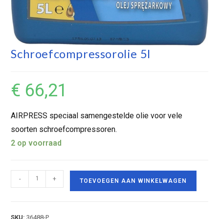
Schroefcompressorolie 5l
€
66,21
AIRPRESS speciaal samengestelde olie voor vele
soorten schroefcompressoren.
2 op voorraad
-
+
TOEVOEGEN AAN WINKELWAGEN
SKU:
36488-P