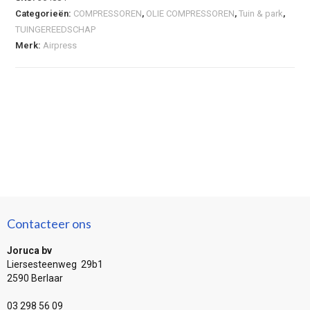
Categorieën:
COMPRESSOREN
,
OLIE COMPRESSOREN
,
Tuin & park
,
TUINGEREEDSCHAP
Merk:
Airpress
Contacteer ons
Joruca bv
Liersesteenweg 29b1
2590 Berlaar
03 298 56 09