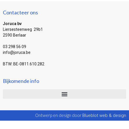
Contacteer ons
Joruca bv
Liersesteenweg 29b1
2590 Berlaar
03 298 56 09
info@joruca.be
BTW: BE-0811.610.282
Bijkomende info
Ontwerp en design door
Blueblot web & design