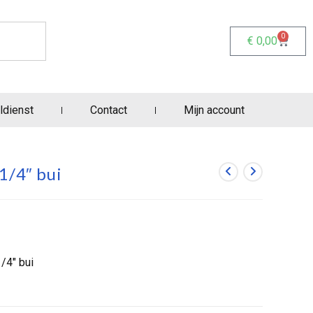
0
€
0,00
ldienst
Contact
Mijn account
1/4″ bui
/4″ bui