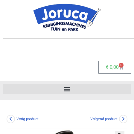
0
€
0,00
Vorig product
Volgend product