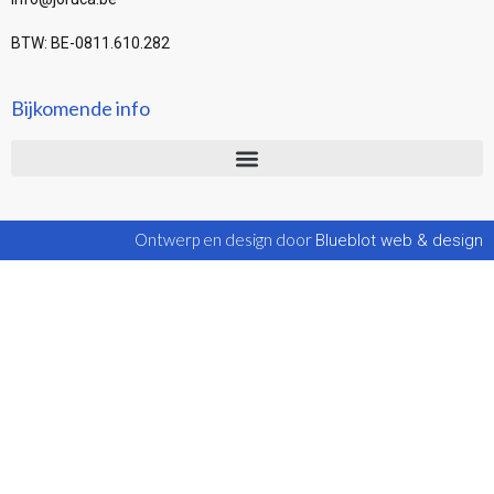
BTW: BE-0811.610.282
Bijkomende info
Ontwerp en design door
Blueblot web & design