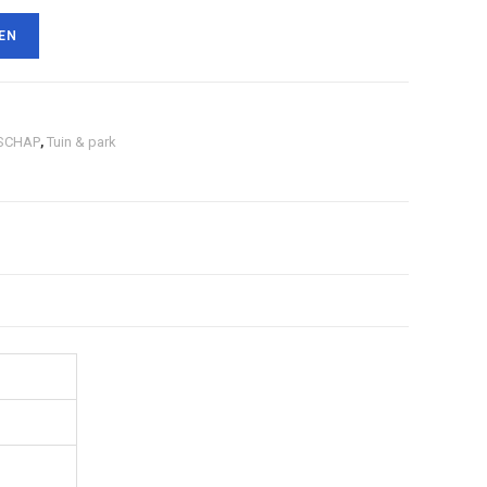
EN
SCHAP
,
Tuin & park