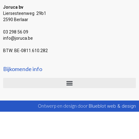
Joruca bv
Liersesteenweg 29b1
2590 Berlaar
03 298 56 09
info@joruca.be
BTW: BE-0811.610.282
Bijkomende info
Ontwerp en design door
Blueblot web & design