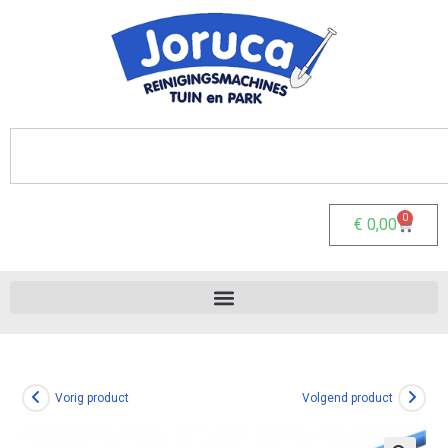
0
€
0,00
Vorig product
Volgend product