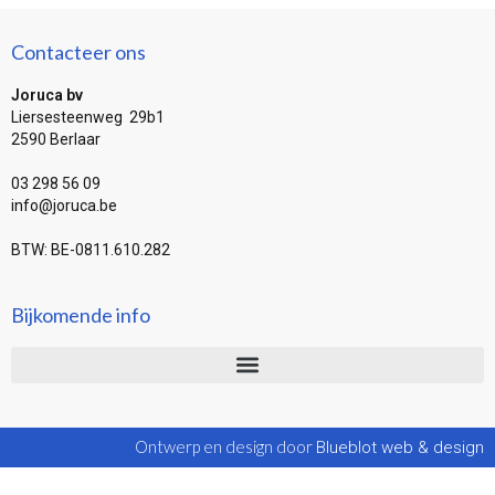
Contacteer ons
Joruca bv
Liersesteenweg 29b1
2590 Berlaar
03 298 56 09
info@joruca.be
BTW: BE-0811.610.282
Bijkomende info
Ontwerp en design door
Blueblot web & design