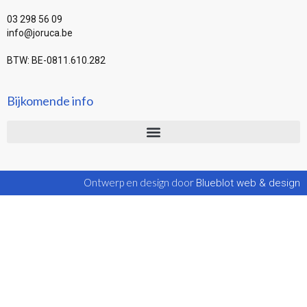
03 298 56 09
info@joruca.be
BTW: BE-0811.610.282
Bijkomende info
Ontwerp en design door
Blueblot web & design