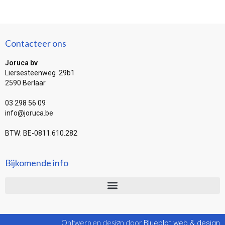
Contacteer ons
Joruca bv
Liersesteenweg 29b1
2590 Berlaar
03 298 56 09
info@joruca.be
BTW: BE-0811.610.282
Bijkomende info
Ontwerp en design door
Blueblot web & design