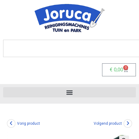
0
€
0,00
Vorig product
Volgend product