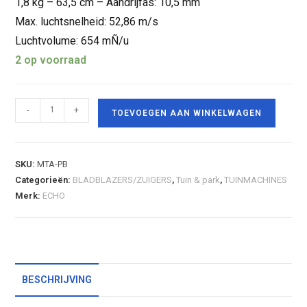
1,8 kg – 63,5 cm – Aandrijfas: 10,5 mm
Max. luchtsnelheid: 52,86 m/s
Luchtvolume: 654 mÑ/u
2 op voorraad
-
+
TOEVOEGEN AAN WINKELWAGEN
SKU:
MTA-PB
Categorieën:
BLADBLAZERS/ZUIGERS
,
Tuin & park
,
TUINMACHINES
Merk:
ECHO
BESCHRIJVING