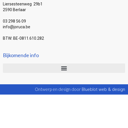
Liersesteenweg 29b1
2590 Berlaar
03 298 56 09
info@joruca.be
BTW: BE-0811.610.282
Bijkomende info
Ontwerp en design door
Blueblot web & design