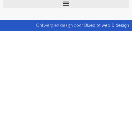
Ontwerp en design door
Blueblot web & design