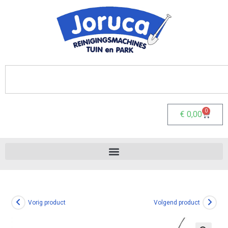
0
€
0,00
Vorig product
Volgend product