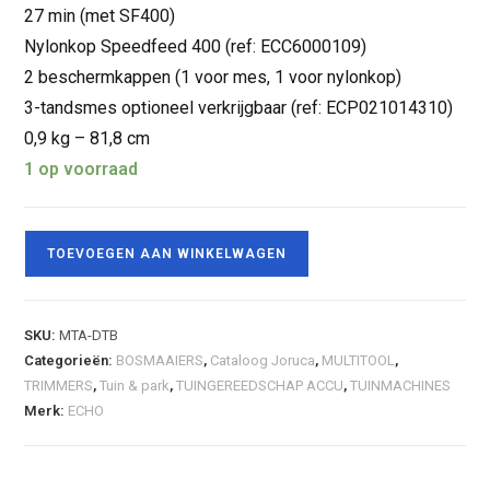
27 min (met SF400)
Nylonkop Speedfeed 400 (ref: ECC6000109)
2 beschermkappen (1 voor mes, 1 voor nylonkop)
3-tandsmes optioneel verkrijgbaar (ref: ECP021014310)
0,9 kg – 81,8 cm
1 op voorraad
TOEVOEGEN AAN WINKELWAGEN
SKU:
MTA-DTB
Categorieën:
BOSMAAIERS
,
Cataloog Joruca
,
MULTITOOL
,
TRIMMERS
,
Tuin & park
,
TUINGEREEDSCHAP ACCU
,
TUINMACHINES
Merk:
ECHO