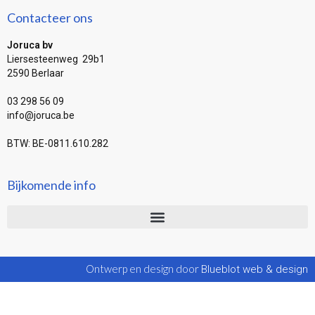
Contacteer ons
Joruca bv
Liersesteenweg 29b1
2590 Berlaar
03 298 56 09
info@joruca.be
BTW: BE-0811.610.282
Bijkomende info
Ontwerp en design door
Blueblot web & design