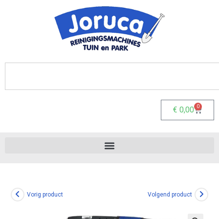
0
€
0,00
Vorig product
Volgend product