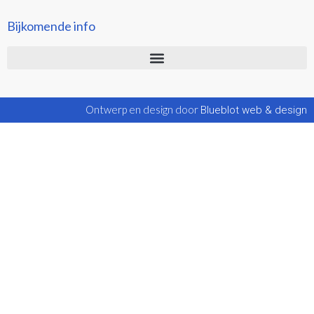
Bijkomende info
Ontwerp en design door
Blueblot web & design