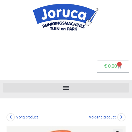
0
€
0,00
Vorig product
Volgend product