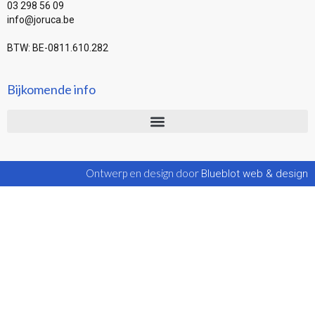
03 298 56 09
info@joruca.be
BTW: BE-0811.610.282
Bijkomende info
Ontwerp en design door
Blueblot web & design