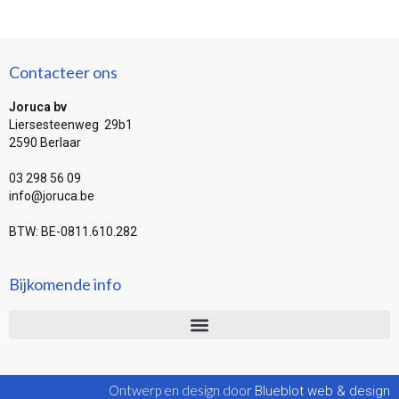
Contacteer ons
Joruca bv
Liersesteenweg 29b1
2590 Berlaar
03 298 56 09
info@joruca.be
BTW: BE-0811.610.282
Bijkomende info
Ontwerp en design door
Blueblot web & design