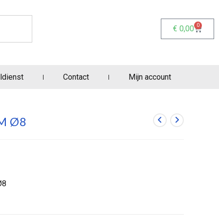
0
€
0,00
ldienst
Contact
Mijn account
9M Ø8
Ø8